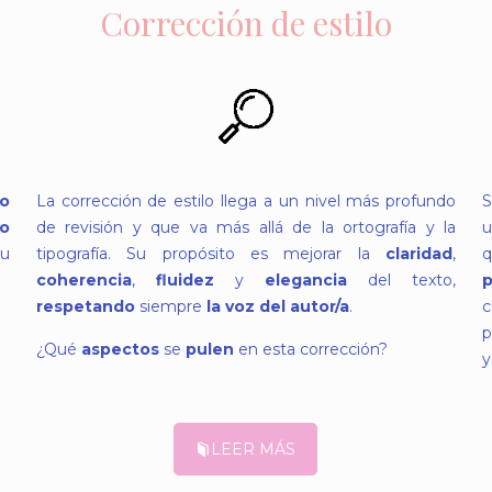
Corrección de estilo
to
La corrección de estilo llega a un nivel más profundo
S
co
de revisión y que va más allá de la ortografía y la
u
u
tipografía. Su propósito es mejorar la
claridad
,
q
coherencia
,
fluidez
y
elegancia
del texto,
p
respetando
siempre
la voz del autor/a
.
c
p
¿Qué
aspectos
se
pulen
en esta corrección?
y
LEER MÁS