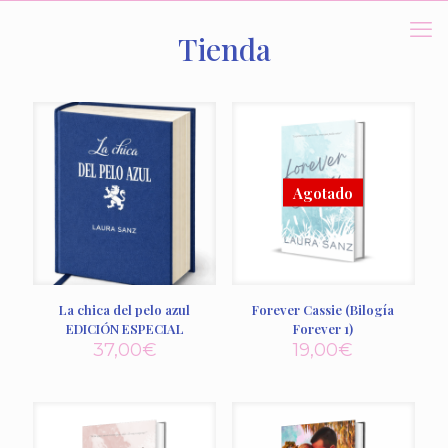
Tienda
La chica del pelo azul
Forever Cassie (Bilogía
EDICIÓN ESPECIAL
Forever 1)
37,00
€
19,00
€