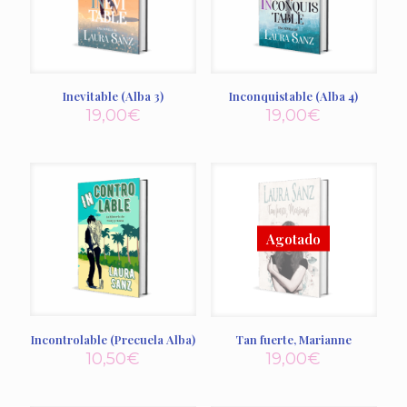
Inevitable (Alba 3)
Inconquistable (Alba 4)
19,00
€
19,00
€
Incontrolable (Precuela Alba)
Tan fuerte, Marianne
10,50
€
19,00
€