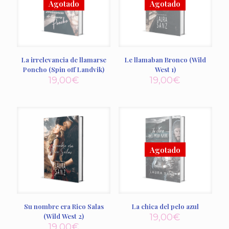
La irrelevancia de llamarse
Le llamaban Bronco (Wild
Poncho (Spin off Landvik)
West 1)
19,00
€
19,00
€
Su nombre era Rico Salas
La chica del pelo azul
(Wild West 2)
19,00
€
19,00
€