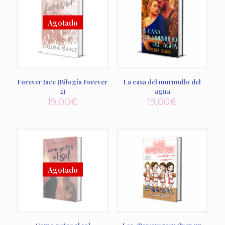
Forever Jace (Bilogía Forever
La casa del murmullo del
2)
agua
19,00
€
19,00
€