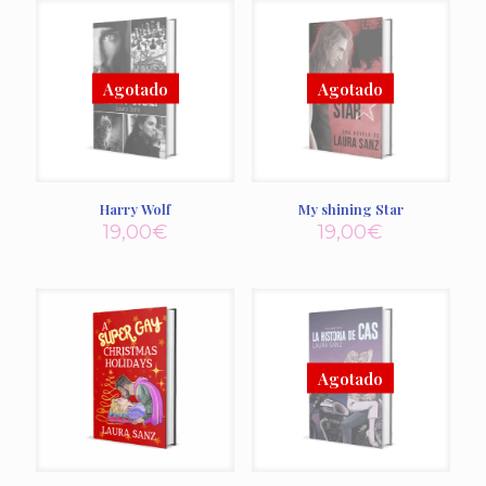
Harry Wolf
My shining Star
19,00
€
19,00
€