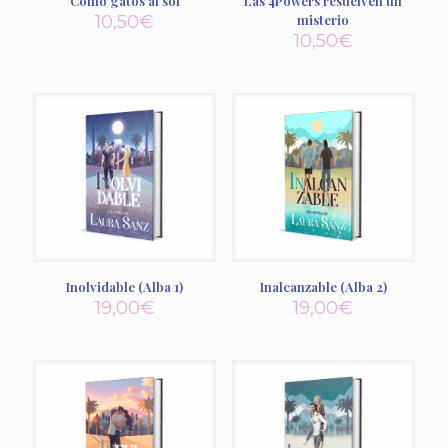
Como gatos al sol
Las 4Powers resuelven un
10,50
€
misterio
10,50
€
Inolvidable (Alba 1)
Inalcanzable (Alba 2)
19,00
€
19,00
€